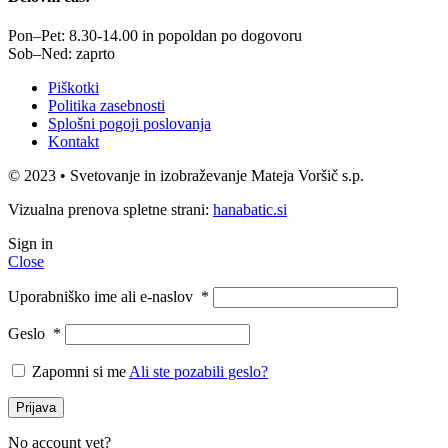
Pon–Pet: 8.30-14.00 in popoldan po dogovoru
Sob–Ned: zaprto
Piškotki
Politika zasebnosti
Splošni pogoji poslovanja
Kontakt
© 2023 • Svetovanje in izobraževanje Mateja Voršič s.p.
Vizualna prenova spletne strani:
hanabatic.si
Sign in
Close
Uporabniško ime ali e-naslov
*
Geslo
*
Zapomni si me
Ali ste pozabili geslo?
Prijava
No account yet?