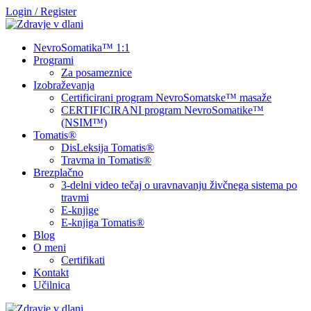
Login / Register
NevroSomatika™ 1:1
Programi
Za posameznice
Izobraževanja
Certificirani program NevroSomatske™ masaže
CERTIFICIRANI program NevroSomatike™
(NSIM™)
Tomatis®
DisLeksija Tomatis®
Travma in Tomatis®
Brezplačno
3-delni video tečaj o uravnavanju živčnega sistema po
travmi
E-knjige
E-knjiga Tomatis®
Blog
O meni
Certifikati
Kontakt
Učilnica