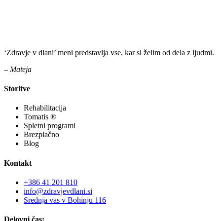
‘Zdravje v dlani’ meni predstavlja vse, kar si želim od dela z ljudmi.
– Mateja
Storitve
Rehabilitacija
Tomatis ®
Spletni programi
Brezplačno
Blog
Kontakt
+386 41 201 810
info@zdravjevdlani.si
Srednja vas v Bohinju 116
Delovni čas: