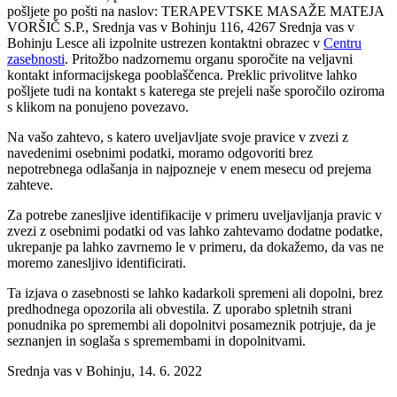
pošljete po pošti na naslov: TERAPEVTSKE MASAŽE MATEJA
VORŠIČ S.P., Srednja vas v Bohinju 116, 4267 Srednja vas v
Bohinju Lesce ali izpolnite ustrezen kontaktni obrazec v
Centru
zasebnosti
. Pritožbo nadzornemu organu sporočite na veljavni
kontakt informacijskega pooblaščenca. Preklic privolitve lahko
pošljete tudi na kontakt s katerega ste prejeli naše sporočilo oziroma
s klikom na ponujeno povezavo.
Na vašo zahtevo, s katero uveljavljate svoje pravice v zvezi z
navedenimi osebnimi podatki, moramo odgovoriti brez
nepotrebnega odlašanja in najpozneje v enem mesecu od prejema
zahteve.
Za potrebe zanesljive identifikacije v primeru uveljavljanja pravic v
zvezi z osebnimi podatki od vas lahko zahtevamo dodatne podatke,
ukrepanje pa lahko zavrnemo le v primeru, da dokažemo, da vas ne
moremo zanesljivo identificirati.
Ta izjava o zasebnosti se lahko kadarkoli spremeni ali dopolni, brez
predhodnega opozorila ali obvestila. Z uporabo spletnih strani
ponudnika po spremembi ali dopolnitvi posameznik potrjuje, da je
seznanjen in soglaša s spremembami in dopolnitvami.
Srednja vas v Bohinju, 14. 6. 2022