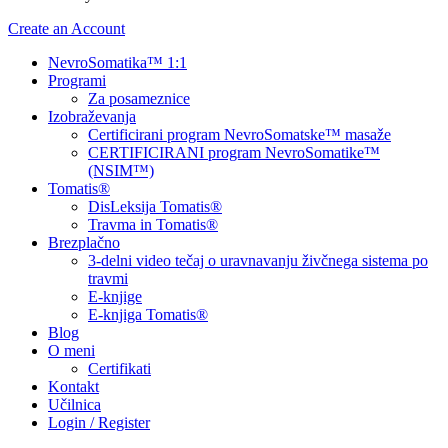
Create an Account
NevroSomatika™ 1:1
Programi
Za posameznice
Izobraževanja
Certificirani program NevroSomatske™ masaže
CERTIFICIRANI program NevroSomatike™
(NSIM™)
Tomatis®
DisLeksija Tomatis®
Travma in Tomatis®
Brezplačno
3-delni video tečaj o uravnavanju živčnega sistema po
travmi
E-knjige
E-knjiga Tomatis®
Blog
O meni
Certifikati
Kontakt
Učilnica
Login / Register