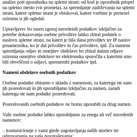
analize poti uporabnika na spletni strani: od kod je uporabnik prispel
na spletno mesto (vir prometa), za spremljanje zadrževanja na spletni
strani, katere spletne strani je obiskoval, katere vsebine je prenesel
oziroma si jih ogledal.
Upravljavec bo razen zgoraj navedenih podatkov izključno za
potrebe dokazovanja osebne privolitve lahko zbiral podatek o
naslovu spletne strani, na kateri je bila dana privolitev ter IP naslov
posameznika, ko je dal privolitev in čas privolitve, ipd. Za namene
spremljanja odjav in omejitev obdelave bo zbiral datum odjave
oziroma omejitve obdelave ter elektronska sporočila s katerimi smo
bili obveščeni o odjavi, spremembi podatkov ipd.
Nameni obdelave osebnih podatkov
Osebne podatke zbiramo v skladu z namenom, za katerega ste nam
jih posredovali in jih uporabljamo izključno za namen, zaradi
katerega ste nam podatke posredovali.
Posredovanih osebnih podatkov ne bomo uporabili za drug namen.
Vaše osebne podatke lahko uporabljamo za enega ali več navedenih
namenov:
– komuniciranje z vami glede zagotavljanja naših storitev ter
odgovarjanja na vaša povpraševanja;