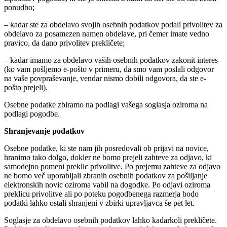
ponudbo;
– kadar ste za obdelavo svojih osebnih podatkov podali privolitev za
obdelavo za posamezen namen obdelave, pri čemer imate vedno
pravico, da dano privolitev prekličete;
– kadar imamo za obdelavo vaših osebnih podatkov zakonit interes
(ko vam pošljemo e-pošto v primeru, da smo vam poslali odgovor
na vaše povpraševanje, vendar nismo dobili odgovora, da ste e-
pošto prejeli).
Osebne podatke zbiramo na podlagi vašega soglasja oziroma na
podlagi pogodbe.
Shranjevanje podatkov
Osebne podatke, ki ste nam jih posredovali ob prijavi na novice,
hranimo tako dolgo, dokler ne bomo prejeli zahteve za odjavo, ki
samodejno pomeni preklic privolitve. Po prejemu zahteve za odjavo
ne bomo več uporabljali zbranih osebnih podatkov za pošiljanje
elektronskih novic oziroma vabil na dogodke. Po odjavi oziroma
preklicu privolitve ali po poteku pogodbenega razmerja bodo
podatki lahko ostali shranjeni v zbirki upravljavca še pet let.
Soglasje za obdelavo osebnih podatkov lahko kadarkoli prekličete.