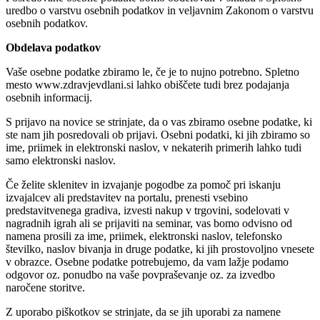
uredbo o varstvu osebnih podatkov in veljavnim Zakonom o varstvu
osebnih podatkov.
Obdelava podatkov
Vaše osebne podatke zbiramo le, če je to nujno potrebno. Spletno
mesto www.zdravjevdlani.si lahko obiščete tudi brez podajanja
osebnih informacij.
S prijavo na novice se strinjate, da o vas zbiramo osebne podatke, ki
ste nam jih posredovali ob prijavi. Osebni podatki, ki jih zbiramo so
ime, priimek in elektronski naslov, v nekaterih primerih lahko tudi
samo elektronski naslov.
Če želite sklenitev in izvajanje pogodbe za pomoč pri iskanju
izvajalcev ali predstavitev na portalu, prenesti vsebino
predstavitvenega gradiva, izvesti nakup v trgovini, sodelovati v
nagradnih igrah ali se prijaviti na seminar, vas bomo odvisno od
namena prosili za ime, priimek, elektronski naslov, telefonsko
številko, naslov bivanja in druge podatke, ki jih prostovoljno vnesete
v obrazce. Osebne podatke potrebujemo, da vam lažje podamo
odgovor oz. ponudbo na vaše povpraševanje oz. za izvedbo
naročene storitve.
Z uporabo piškotkov se strinjate, da se jih uporabi za namene