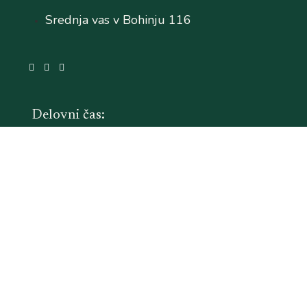
Srednja vas v Bohinju 116
Delovni čas:
Pon–Pet: 8.30-14.00 in popoldan po dogovoru
Sob–Ned: zaprto
Piškotki
Politika zasebnosti
Splošni pogoji poslovanja