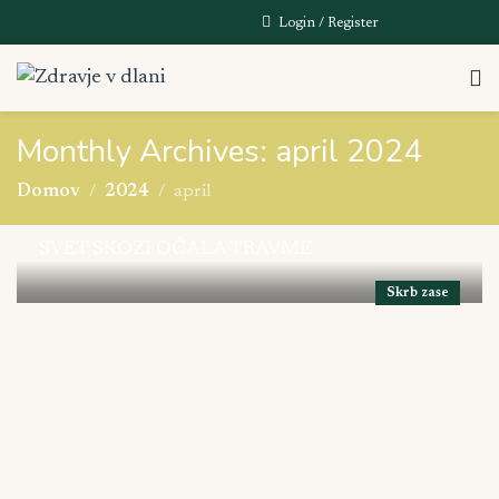
Login / Register
Monthly Archives: april 2024
Domov
2024
april
SVET SKOZI OČALA TRAVME
Skrb zase