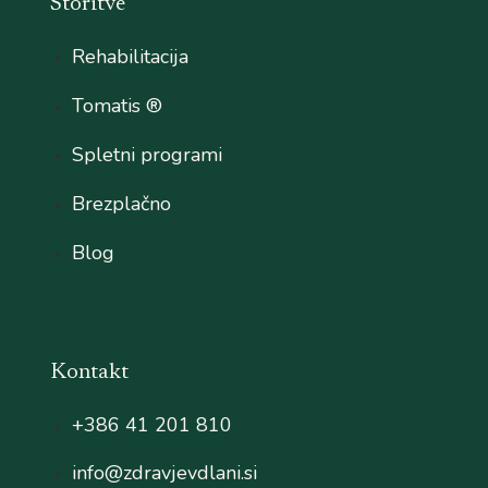
Storitve
Rehabilitacija
Tomatis ®
Spletni programi
Brezplačno
Blog
Kontakt
+386 41 201 810
info@zdravjevdlani.si