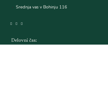
Srednja vas v Bohinju 116
Delovni čas:
Pon–Pet: 8.30-14.00 in popoldan po dogovoru
Sob–Ned: zaprto
Piškotki
Politika zasebnosti
Splošni pogoji poslovanja