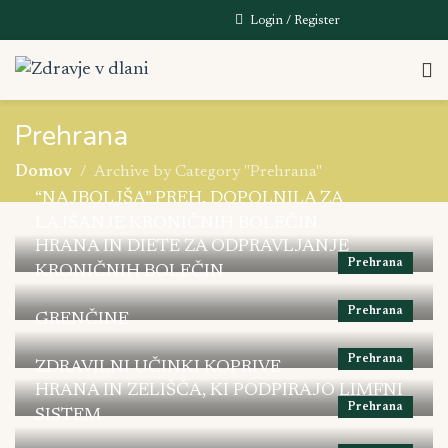
Login / Register
Prehrana
Domov
Archive by Category "Prehrana"
“NAJBOLJŠA” PREH. DOPOLNILA ZA
LAJŠANJE KRONIČNIH BOLEČIN
HRANA IN DIETE ZA ODPRAVLJANJE
Prehrana
KRONIČNIH BOLEČIN
Prehrana
GRENČINE
Prehrana
ZDRAVILNI UČINKI KOPRIVE
HRANA IN ZELIŠČA, KI PODPIRAJO LIMFNI
Prehrana
SISTEM