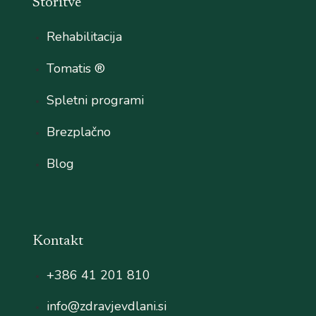
Storitve
Rehabilitacija
Tomatis ®
Spletni programi
Brezplačno
Blog
Kontakt
+386 41 201 810
info@zdravjevdlani.si