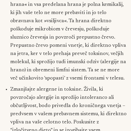
hrana« in vsa predelana hrana je polna kemikalij,
ki jih vaše telo ne more prebaviti in jo telo
obravnava kot »vsiljivca«. Ta hrana direktno
poškoduje mikrobiom v črevesju, poškoduje
sluznico črevesja in povzroči prepustno črevo.
Prepustno črevo pomeni vnetje, ki direktno vpliva
na jetra, ker v telo prehaja preveč toksinov, večjih
molekul, ki sprožijo tudi imunski odziv (alergije na
hrano) in obremeni limfni sistem. Ta se ne more
več učinkovito ‘spopasti’ z vsemi frontami v telesu.
Zmanjšajte alergene in toksine. Živila, ki
povzročajo alergije in sprožijo intoleranco ali
občutljivost, bodo privedla do kroničnega vnetja –
predvsem v vašem prebavnem sistemu, ki direktno
vpliva na vaše celotno telo. Poskusite z
“izločitveno dieto” in se izogibajte vsem