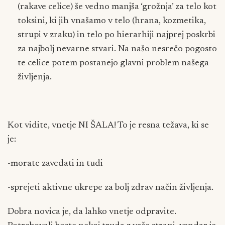
(rakave celice) še vedno manjša ‘grožnja’ za telo kot
toksini, ki jih vnašamo v telo (hrana, kozmetika,
strupi v zraku) in telo po hierarhiji najprej poskrbi
za najbolj nevarne stvari. Na našo nesrečo pogosto
te celice potem postanejo glavni problem našega
življenja.
Kot vidite, vnetje NI ŠALA! To je resna težava, ki se
je:
-morate zavedati in tudi
-sprejeti aktivne ukrepe za bolj zdrav način življenja.
Dobra novica je, da lahko vnetje odpravite.