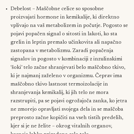
Debelost – Maščobne celice so sposobne
proizvajati hormone in kemikalije, ki direktno
vplivajo na vaš metabolizem in počutje. Pogosto se
pojavi popačen signal o sitosti in lakoti, ko sta
grelin in leptin premalo učinkovita ali napačno
zastopana v metabolizmu. Zaradi popačenja
signalov in pogosto v kombinaciji z inzulinskimi
‘šoki’ telo začne shranjevati belo maščobno tkivo,
ki je najmanj zaželeno v organizmu. Čeprav ima
maščobno tkivo lastnost termoizolacije in
shranjevanja kemikalij, ki jih telo ne mora
razstrupiti, pa se pojavi ogrožajoča zanka, ko jetra
ne zmorejo opravljati svojega dela in se maščoba
preprosto začne kopičiti na vseh tistih predelih,
kjer si je ne želite – okrog vitalnih organov,