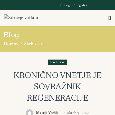
Login / Register
Blog
Domov
Skrb zase
Skrb zase
KRONIČNO VNETJE JE
SOVRAŽNIK
REGENERACIJE
Mateja Voršič
8. oktobra, 2023