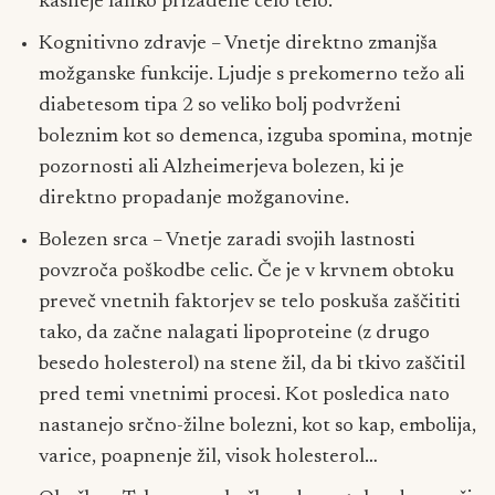
kasneje lahko prizadene celo telo.
Kognitivno zdravje – Vnetje direktno zmanjša
možganske funkcije. Ljudje s prekomerno težo ali
diabetesom tipa 2 so veliko bolj podvrženi
boleznim kot so demenca, izguba spomina, motnje
pozornosti ali Alzheimerjeva bolezen, ki je
direktno propadanje možganovine.
Bolezen srca – Vnetje zaradi svojih lastnosti
povzroča poškodbe celic. Če je v krvnem obtoku
preveč vnetnih faktorjev se telo poskuša zaščititi
tako, da začne nalagati lipoproteine (z drugo
besedo holesterol) na stene žil, da bi tkivo zaščitil
pred temi vnetnimi procesi. Kot posledica nato
nastanejo srčno-žilne bolezni, kot so kap, embolija,
varice, poapnenje žil, visok holesterol…