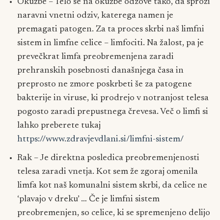
Okužbe – Telo se na okužbe odzove tako, da sproži
naravni vnetni odziv, katerega namen je
premagati patogen. Za ta proces skrbi naš limfni
sistem in limfne celice – limfociti. Na žalost, pa je
prevečkrat limfa preobremenjena zaradi
prehranskih posebnosti današnjega časa in
preprosto ne zmore poskrbeti še za patogene
bakterije in viruse, ki prodrejo v notranjost telesa
pogosto zaradi prepustnega črevesa. Več o limfi si
lahko preberete tukaj
https://www.zdravjevdlani.si/limfni-sistem/
Rak – Je direktna posledica preobremenjenosti
telesa zaradi vnetja. Kot sem že zgoraj omenila
limfa kot naš komunalni sistem skrbi, da celice ne
‘plavajo v dreku’ … Če je limfni sistem
preobremenjen, so celice, ki se spremenjeno delijo