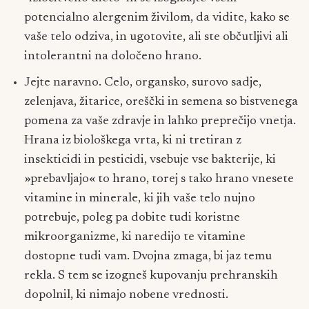
potencialno alergenim živilom, da vidite, kako se
vaše telo odziva, in ugotovite, ali ste občutljivi ali
intolerantni na določeno hrano.
Jejte naravno. Celo, organsko, surovo sadje,
zelenjava, žitarice, oreščki in semena so bistvenega
pomena za vaše zdravje in lahko preprečijo vnetja.
Hrana iz biološkega vrta, ki ni tretiran z
insekticidi in pesticidi, vsebuje vse bakterije, ki
»prebavljajo« to hrano, torej s tako hrano vnesete
vitamine in minerale, ki jih vaše telo nujno
potrebuje, poleg pa dobite tudi koristne
mikroorganizme, ki naredijo te vitamine
dostopne tudi vam. Dvojna zmaga, bi jaz temu
rekla. S tem se izogneš kupovanju prehranskih
dopolnil, ki nimajo nobene vrednosti.