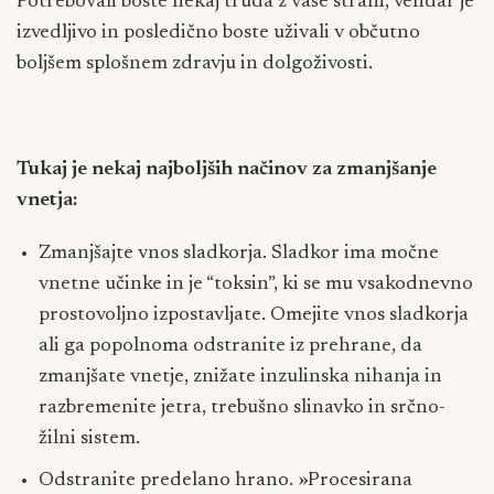
Potrebovali boste nekaj truda z vaše strani, vendar je
izvedljivo in posledično boste uživali v občutno
boljšem splošnem zdravju in dolgoživosti.
Tukaj je nekaj najboljših načinov za zmanjšanje
vnetja:
Zmanjšajte vnos sladkorja. Sladkor ima močne
vnetne učinke in je “toksin”, ki se mu vsakodnevno
prostovoljno izpostavljate. Omejite vnos sladkorja
ali ga popolnoma odstranite iz prehrane, da
zmanjšate vnetje, znižate inzulinska nihanja in
razbremenite jetra, trebušno slinavko in srčno-
žilni sistem.
Odstranite predelano hrano. »Procesirana