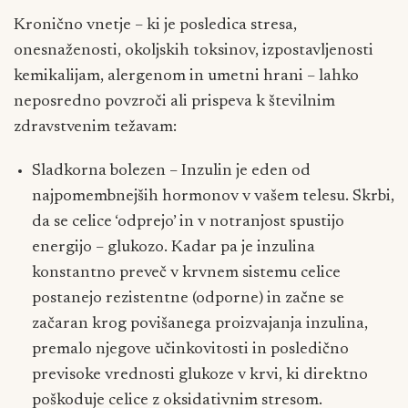
Kronično vnetje – ki je posledica stresa,
onesnaženosti, okoljskih toksinov, izpostavljenosti
kemikalijam, alergenom in umetni hrani – lahko
neposredno povzroči ali prispeva k številnim
zdravstvenim težavam:
Sladkorna bolezen – Inzulin je eden od
najpomembnejših hormonov v vašem telesu. Skrbi,
da se celice ‘odprejo’ in v notranjost spustijo
energijo – glukozo. Kadar pa je inzulina
konstantno preveč v krvnem sistemu celice
postanejo rezistentne (odporne) in začne se
začaran krog povišanega proizvajanja inzulina,
premalo njegove učinkovitosti in posledično
previsoke vrednosti glukoze v krvi, ki direktno
poškoduje celice z oksidativnim stresom.