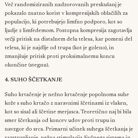
Več randomiziranih nadzorovanih preskušanj je
pokazalo znatno korist v kompresijskih oblačilih za
populacijo, ki potrebujejo limfno podporo, kot so
ljudje z limfedemom. Postopna kompresija zagotavlja
večji pritisk na distalnem delu telesa, kar pomeni del
telesa, ki je najdlje od trupa (kot je goleno), in
zmanjšuje pritisk proti proksimalnemu koncu
okončine (stegnu).
4. SUHO ŠČETKANJE
Suho krtačenje je nežno krtačenje popolnoma suhe
kože s suho krtačo z naravnimi ščetinami iz vlaken,
kot so sisal ali ščetine merjasca. Teoretično naj bi bila
smer ščetkanja od koncev udov proti trupu in
navzgor do srca. Primarni učinek suhega ščetkanja je