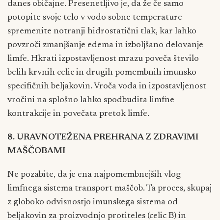
danes običajne. Presenetljivo je, da že če samo
potopite svoje telo v vodo sobne temperature
spremenite notranji hidrostatični tlak, kar lahko
povzroči zmanjšanje edema in izboljšano delovanje
limfe. Hkrati izpostavljenost mrazu poveča število
belih krvnih celic in drugih pomembnih imunsko
specifičnih beljakovin. Vroča voda in izpostavljenost
vročini na splošno lahko spodbudita limfne
kontrakcije in povečata pretok limfe.
8. URAVNOTEŽENA PREHRANA Z ZDRAVIMI
MAŠČOBAMI
Ne pozabite, da je ena najpomembnejših vlog
limfnega sistema transport maščob. Ta proces, skupaj
z globoko odvisnostjo imunskega sistema od
beljakovin za proizvodnjo protiteles (celic B) in