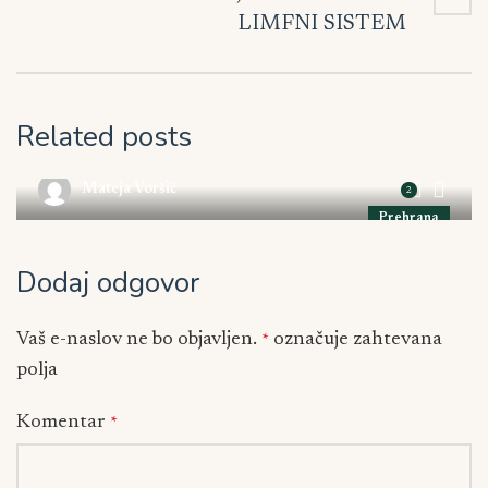
LIMFNI SISTEM
9. januarja, 2023
HRANA IN ZELIŠČA, KI PODPIRAJO LIMFNI
Related posts
SISTEM
Mateja Voršič
2
Prehrana
Dodaj odgovor
Vaš e-naslov ne bo objavljen.
označuje zahtevana
*
polja
Komentar
*