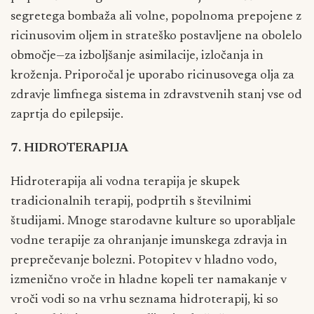
segretega bombaža ali volne, popolnoma prepojene z
ricinusovim oljem in strateško postavljene na obolelo
območje—za izboljšanje asimilacije, izločanja in
kroženja. Priporočal je uporabo ricinusovega olja za
zdravje limfnega sistema in zdravstvenih stanj vse od
zaprtja do epilepsije.
7. HIDROTERAPIJA
Hidroterapija ali vodna terapija je skupek
tradicionalnih terapij, podprtih s številnimi
študijami. Mnoge starodavne kulture so uporabljale
vodne terapije za ohranjanje imunskega zdravja in
preprečevanje bolezni. Potopitev v hladno vodo,
izmenično vroče in hladne kopeli ter namakanje v
vroči vodi so na vrhu seznama hidroterapij, ki so