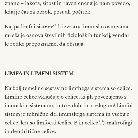
znano – lakota, sitost in raven energije nam povedo,
kdaj je čas za obrok, post ali počitek.
Kaj pa limfni sistem? Ta izvrstna imunsko osnovana
mreža je osnova številnih fizioloških funkcij, vendar
le redko prepoznamo, da obstaja.
LIMFA IN LIMFNI SISTEM
Najbolj temeljne sestavine limfnega sistema so celice.
Limfne celice vključujejo celice, ki jih povezujemo z
imunskim sistemom, in to z dobrim razlogom! Limfni
sistem je tehnično del imunskega sistema in vsebuje
celice, kot so limfociti (celice B in celice T), makrofagi
in dendritične celice.