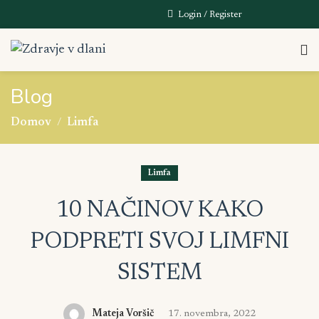
Login / Register
Blog
Domov
Limfa
Limfa
10 NAČINOV KAKO
PODPRETI SVOJ LIMFNI
SISTEM
Mateja Voršič
17. novembra, 2022