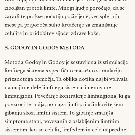
razstrupljanje, nežna stimulacija živčnega sistema in
izboljšan pretok limfe. Mnogi ljudje poročajo, da se
zaradi te prakse počutijo poživljene, več spletnih
mest pa priporoča suho krtačenje za zmanjšanje
celulita in pridobitev sijoče, zdrave kože.
5. GODOY IN GODOY METODA
Metoda Godoy in Godoy je sestavljena iz stimulacije
limfnega sistema s specifično masažno stimulacijo
prizadetega območja. Ta oblika dotika naj bi vplivala
na majhne dele limfnega sistema, imenovane
limfangioni. Povečanje kontrakcije limfangiona, ki ga
povzroči terapija, pomaga limfi pri učinkovitejšem
gibanju skozi limfni sistem. To gibanje zmanjša
simptome stanj, povezanih z oslabljenim limfnim
sistemom, kot so celulit, limfedem in celo napredne