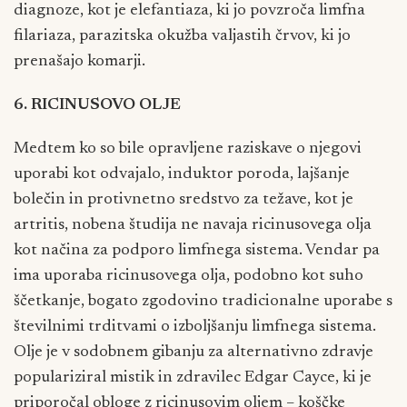
diagnoze, kot je elefantiaza, ki jo povzroča limfna
filariaza, parazitska okužba valjastih črvov, ki jo
prenašajo komarji.
6. RICINUSOVO OLJE
Medtem ko so bile opravljene raziskave o njegovi
uporabi kot odvajalo, induktor poroda, lajšanje
bolečin in protivnetno sredstvo za težave, kot je
artritis, nobena študija ne navaja ricinusovega olja
kot načina za podporo limfnega sistema. Vendar pa
ima uporaba ricinusovega olja, podobno kot suho
ščetkanje, bogato zgodovino tradicionalne uporabe s
številnimi trditvami o izboljšanju limfnega sistema.
Olje je v sodobnem gibanju za alternativno zdravje
populariziral mistik in zdravilec Edgar Cayce, ki je
priporočal obloge z ricinusovim oljem – koščke