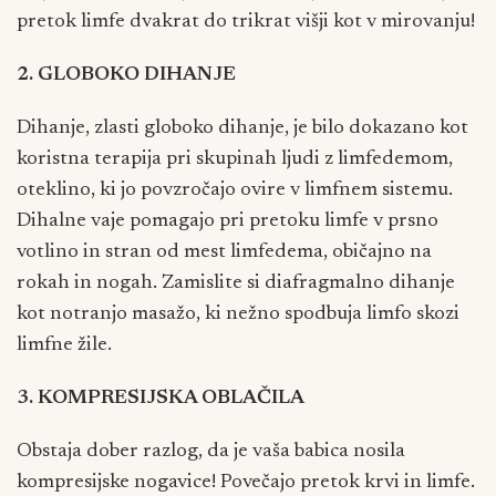
pretok limfe dvakrat do trikrat višji kot v mirovanju!
2. GLOBOKO DIHANJE
Dihanje, zlasti globoko dihanje, je bilo dokazano kot
koristna terapija pri skupinah ljudi z limfedemom,
oteklino, ki jo povzročajo ovire v limfnem sistemu.
Dihalne vaje pomagajo pri pretoku limfe v prsno
votlino in stran od mest limfedema, običajno na
rokah in nogah. Zamislite si diafragmalno dihanje
kot notranjo masažo, ki nežno spodbuja limfo skozi
limfne žile.
3. KOMPRESIJSKA OBLAČILA
Obstaja dober razlog, da je vaša babica nosila
kompresijske nogavice! Povečajo pretok krvi in limfe.